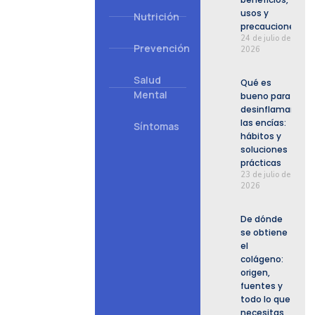
usos y
Nutrición
precauciones
24 de julio de
Prevención
2026
Salud
Qué es
Mental
bueno para
desinflamar
las encías:
Síntomas
hábitos y
soluciones
prácticas
23 de julio de
2026
De dónde
se obtiene
el
colágeno:
origen,
fuentes y
todo lo que
necesitas