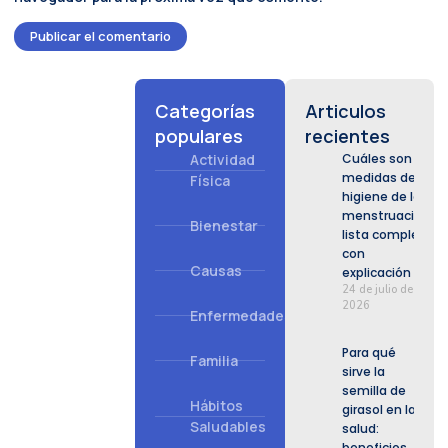
Categorías
Articulos
populares
recientes
Actividad
Cuáles son las
medidas de
Física
higiene de la
menstruación:
Bienestar
lista completa
con
Causas
explicación
24 de julio de
2026
Enfermedades
Para qué
Familia
sirve la
semilla de
Hábitos
girasol en la
Saludables
salud:
beneficios,