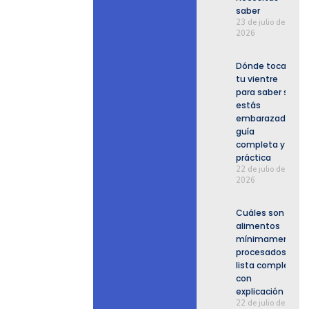
saber
23 de julio de
2026
Dónde tocar
tu vientre
para saber si
estás
embarazada:
guía
completa y
práctica
22 de julio de
2026
Cuáles son los
alimentos
mínimamente
procesados:
lista completa
con
explicación
22 de julio de