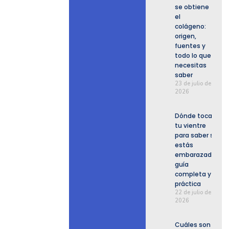
se obtiene
el
colágeno:
origen,
fuentes y
todo lo que
necesitas
saber
23 de julio de
2026
Dónde tocar
tu vientre
para saber si
estás
embarazada:
guía
completa y
práctica
22 de julio de
2026
Cuáles son los