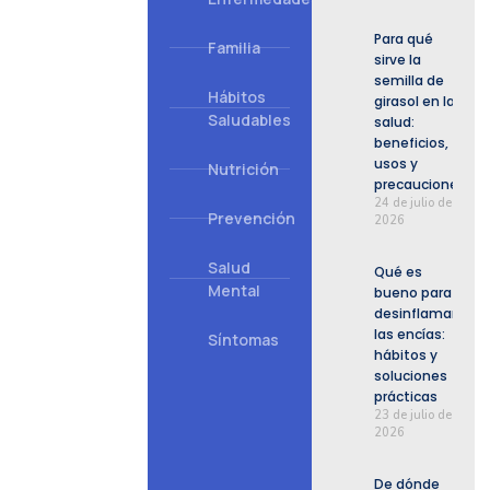
Para qué
Familia
sirve la
semilla de
Hábitos
girasol en la
Saludables
salud:
beneficios,
usos y
Nutrición
precauciones
24 de julio de
Prevención
2026
Salud
Qué es
Mental
bueno para
desinflamar
las encías:
Síntomas
hábitos y
soluciones
prácticas
23 de julio de
2026
De dónde