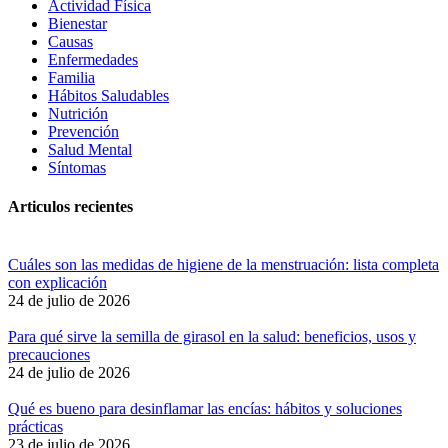
Actividad Física
Bienestar
Causas
Enfermedades
Familia
Hábitos Saludables
Nutrición
Prevención
Salud Mental
Síntomas
Articulos recientes
Cuáles son las medidas de higiene de la menstruación: lista completa
con explicación
24 de julio de 2026
Para qué sirve la semilla de girasol en la salud: beneficios, usos y
precauciones
24 de julio de 2026
Qué es bueno para desinflamar las encías: hábitos y soluciones
prácticas
23 de julio de 2026