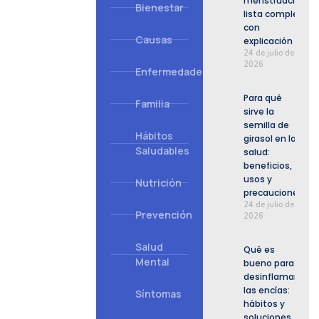
menstruación:
Bienestar
lista completa
con
Causas
explicación
24 de julio de
2026
Enfermedades
Para qué
Familia
sirve la
semilla de
Hábitos
girasol en la
Saludables
salud:
beneficios,
usos y
Nutrición
precauciones
24 de julio de
Prevención
2026
Salud
Qué es
Mental
bueno para
desinflamar
las encías:
Síntomas
hábitos y
soluciones