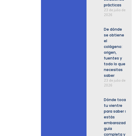
prácticas
23 de julio de
2026
De dónde
se obtiene
el
colágeno:
origen,
fuentes y
todo lo que
necesitas
saber
23 de julio de
2026
Dónde tocar
tu vientre
para saber si
estás
embarazada:
guía
completa y