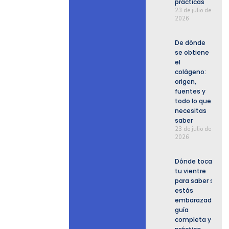
prácticas
23 de julio de
2026
De dónde
se obtiene
el
colágeno:
origen,
fuentes y
todo lo que
necesitas
saber
23 de julio de
2026
Dónde tocar
tu vientre
para saber si
estás
embarazada:
guía
completa y