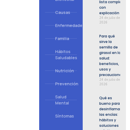
lista completa
con
Causas
explicación
24 de julio de
2026
Enfermedades
Para qué
Familia
sirve la
semilla de
Hábitos
girasol en la
Saludables
salud:
beneficios,
usos y
Nutrición
precauciones
24 de julio de
Prevención
2026
Salud
Qué es
Mental
bueno para
desinflamar
las encías:
Síntomas
hábitos y
soluciones