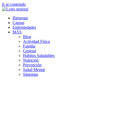
Ir al contenido
Bienestar
Causas
Enfermedades
MÁS
Blog
Actividad Física
Familia
General
Hábitos Saludables
Nutrición
Prevención
Salud Mental
Síntomas